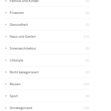
Familie und Kinder
(1)
Finanzen
(2)
Gesundheit
(3)
Haus und Garten
(13)
Innenarchitektur
(5)
Lifestyle
(1)
Nicht kategorisiert
(2)
Reisen
(15)
Sport
(4)
Uncategorized
(15)