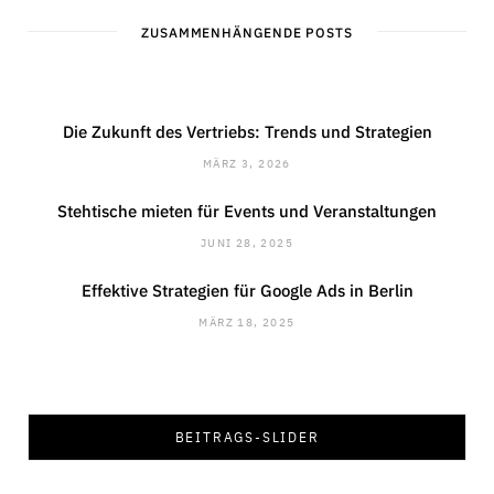
ZUSAMMENHÄNGENDE POSTS
Die Zukunft des Vertriebs: Trends und Strategien
MÄRZ 3, 2026
Stehtische mieten für Events und Veranstaltungen
JUNI 28, 2025
Effektive Strategien für Google Ads in Berlin
MÄRZ 18, 2025
INNENARCHITEKTUR
Die perfekte Wahl: Bilderrahmen 30×40 cm
für jedes Zuhause
BEITRAGS-SLIDER
JANUAR 15, 2025