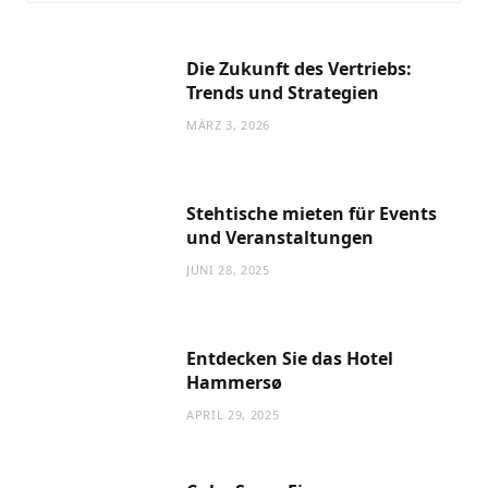
Die Zukunft des Vertriebs:
Trends und Strategien
MÄRZ 3, 2026
Stehtische mieten für Events
und Veranstaltungen
JUNI 28, 2025
DESIGN
Entdecken Sie das Hotel
Hammersø
Effiziente Strategien zur
Kostenreduktion
APRIL 29, 2025
APRIL 8, 2024