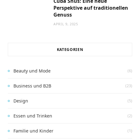
Cuba Snus: Eine neue
Perspektive auf traditionellen
Genuss
APRIL 9, 2025
KATEGORIEN
Beauty und Mode
(6)
Business und B2B
(23)
Design
(5)
HAUS UND GARTEN
Essen und Trinken
(2)
Kinder im Kindergarten
Familie und Kinder
(1)
MAI 15, 2023